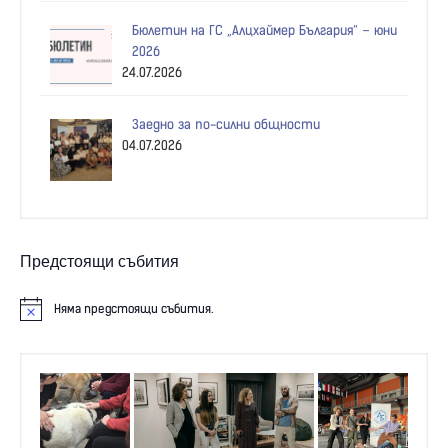
Бюлетин на ГС „Алцхаймер България“ – юни
2026
24.07.2026
Заедно за по-силни общности
04.07.2026
Предстоящи събития
Няма предстоящи събития.
N
o
t
i
c
e