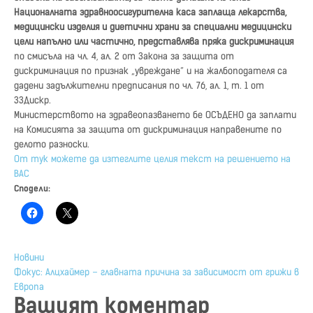
Националната здравноосигурителна каса заплаща лекарства,
медицински изделия и диетични храни за специални медицински
цели напълно или частично, представлява пряка дискриминация
по смисъла на чл. 4, ал. 2 от Закона за защита от
дискриминация по признак „увреждане“ и на жалбоподателя са
дадени задължителни предписания по чл. 76, ал. 1, т. 1 от
ЗЗДискр.
Министерството на здравеопазването бе ОСЪДЕНО да заплати
на Комисията за защита от дискриминация направените по
делото разноски.
От тук можете да изтеглите целия текст на решението на
ВАС
Сподели:
Навигация
Новини
Фокус: Алцхаймер – главната причина за зависимост от грижи в
Европа
Вашият коментар