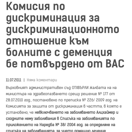
Комисия по
дискриминация за
дискриминационното
отношение към
болните с деменция
бе потвърдено от ВАС
11.07.2011
|
Няма коментари
Върховният административен съд ОТХВЪРЛИ жалбата на на
министъра на здравеопазването срещу решение № 177 от
28.07.2010 год., постановено по преписка № 226/ 2009 год. на
Комисията за защита от дискриминация в частта, в която е
установено, че
невключването на заболяването Алцхаймер и
сходните нему заболявания в Списъка на заболяванията по
приложението на Наредба № 38/ 2004 год. за определяне на
списъка на заболяванията, за чието домашно лечение