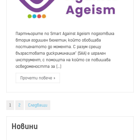
Партньорите по Smart Against Ageism подготвиха
втория годишен бюлетин, който обобщава
постигнатото до момента. С разум срещу
възрастовата дискриминация“ (SAA) e игрален
инструмент, с помощта на който се повишава
осведомеността за […]
Прочети повече »
Разделяне
1
2
Следващи
на
публикациите
Новини
на