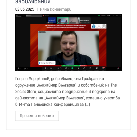
заболявания
02.03.2025
|
Няма коментари
Георги Мерджанов, доброволец към Гражданско
сдружение „Алцхаймер България“ и собственик на The
Social Store, социалното предприятие в подкрепа на
дейността на „Алцхаймер България“, успешно участва
в 14-та Панелинска конференция за […]
Прочети повече »