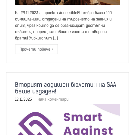
На 29.11.2023 г. проект AccessibleEU събра близо 100
съмишленици, отдадени на търсенето на знания и
опит, чрез които да се организират достъпни
събития, посрещащи своите гости с отворени
врати! Уъркшопът […]
Прочети повече »
Вторият годишен бюлетин на SAA
беше издаден!
12.11.2023
|
Няма коментари