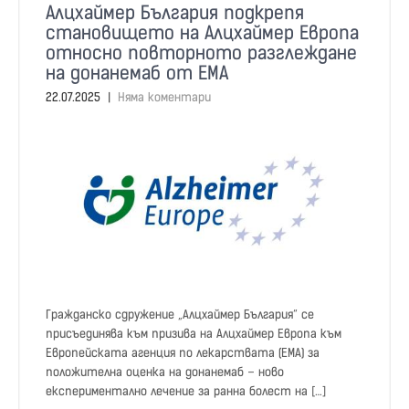
Алцхаймер България подкрепя
становището на Алцхаймер Европа
относно повторното разглеждане
на донанемаб от EMA
22.07.2025
|
Няма коментари
Гражданско сдружение „Алцхаймер България“ се
присъединява към призива на Алцхаймер Европа към
Европейската агенция по лекарствата (EMA) за
положителна оценка на донанемаб – ново
експериментално лечение за ранна болест на […]