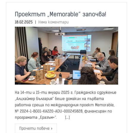
Проектът „Memorable“ започва!
18.02.2025
|
Няма коментари
На 14-ти и 15-ти януари 2025 г. Гражданско сдружение
„Алцхаймер България“ беше домакин на първата
работна среща по международния проект Memorable,
№ 2024-1-BG01-KA220-ADU-000245828, финансиран по
програмата „Еразъм+“. […]
Прочети повече »