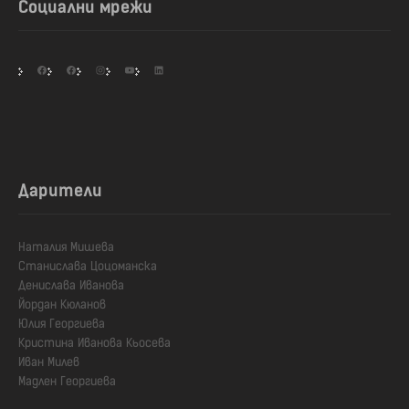
Социални мрежи
Facebook
Facebook
Instagram
YouTube
LinkedIn
Дарители
Наталия Мишева

Станислава Цоцоманска

Денислава Иванова

Йордан Кюланов

Юлия Георгиева

Кристина Иванова Кьосева

Иван Милев

Мадлен Георгиева