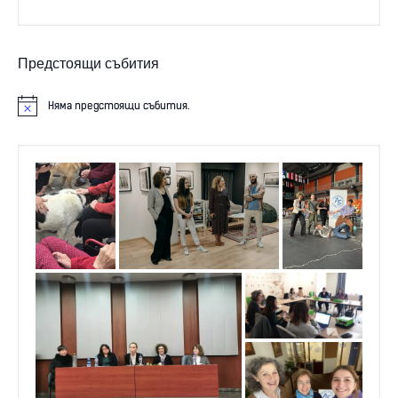
Предстоящи събития
Няма предстоящи събития.
N
o
t
i
c
e