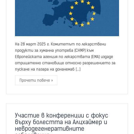
На 28 март 2025 г. Комитетът по лекарствени
продукти за хуманна употреба (CHMP) към
Европейската агенция по лекарствата (EMA) издаде
отрицателно становище относно разрешението за
пускане на пазара на донанемаб […]
Прочети повече »
Участие в конференции с фокус
върху болестта на Алцхаймер и
невродегенеративните