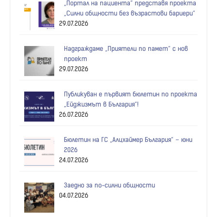
„Портал на пациента“ представя проекта
страници
„Силни общности без възрастови бариери“
29.07.2026
Надграждаме „Приятели по памет“ с нов
проект
29.07.2026
Публикуван е първият бюлетин по проекта
„Ейджизмът в България“!
26.07.2026
Бюлетин на ГС „Алцхаймер България“ – юни
2026
24.07.2026
Заедно за по-силни общности
04.07.2026