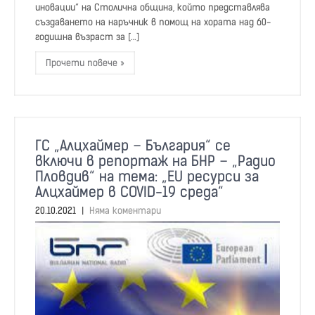
иновации“ на Столична община, който представлява
създаването на наръчник в помощ на хората над 60-
годишна възраст за […]
Прочети повече »
ГС „Алцхаймер – България“ се
включи в репортаж на БНР – „Радио
Пловдив“ на тема: „EU ресурси за
Алцхаймер в COVID-19 среда“
20.10.2021
|
Няма коментари