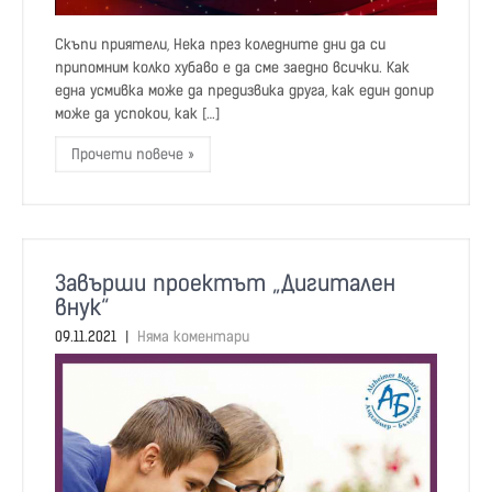
Скъпи приятели, Нека през коледните дни да си
припомним колко хубаво е да сме заедно всички. Как
една усмивка може да предизвика друга, как един допир
може да успокои, как […]
Прочети повече »
Завърши проектът „Дигитален
внук“
09.11.2021
|
Няма коментари