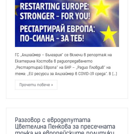
ГС „Алцхаймер – България“ се включи в репортаж на
Екатерина Костова в радиопредаването
„Рестартирай Европа“ на БНР – „Радио Пловдив“ на
тема: „EU ресурси за Алцхаймер в COVID-19 среда“. В […]
Прочети повече »
Разговор с евродепутата
Цветелина Пенкова за пресечната
точка на европейските политики,