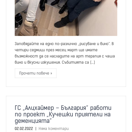
Заповядайте на едно по-различно „рисуване и вино“. В
четири седмици през месец март ще имате
възможност да се насладите на арт терапия с чаша
вино и вкусни изкушения. Събитията са […]
Прочети повече »
ГС „Алцхаймер – България“ работи
по проект „Кучешки приятели на
деменцията“
02.02.2022
|
Няма коментари