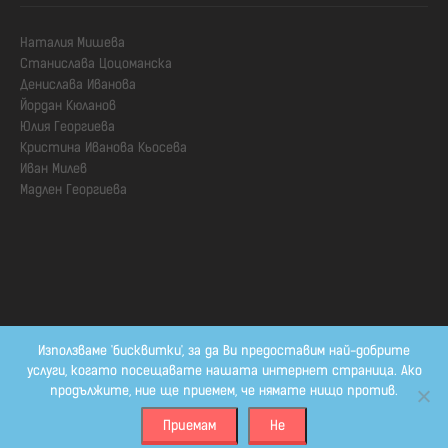
Наталия Мишева

Станислава Цоцоманска

Денислава Иванова

Йордан Кюланов

Юлия Георгиева

Кристина Иванова Кьосева

Иван Милев

Мадлен Георгиева
Използваме 'бисквитки', за да Ви предоставим най-добрите
услуги, когато посещавате нашата интернет страница. Ако
продължите, ние ще приемем, че нямате нищо против.
© 2009-2026 Гражданско сдружение Алцхаймер България. All Rights
Reserved
Приемам
Не
Developed by
Shtrak!