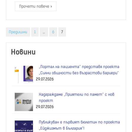
Прочети повече »
Разделяне
Предишни
1
…
6
7
на
публикациите
Новини
на
„Портал на пациента“ представя проекта
страници
„Силни общности без възрастови бариери“
29.07.2026
Надграждаме „Приятели по памет“ с нов
проект
29.07.2026
Публикуван е първият бюлетин по проекта
„Ейджизмът в България“!