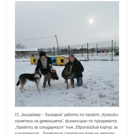
ГС „Алцхаймер – България“ работи по проект „Кучешки
приятели на деменцията“, финансиран по програмата
„Проекти за солидарност“ към „Европейския корпус за
солидарност„. Проектът стартира края на лятото