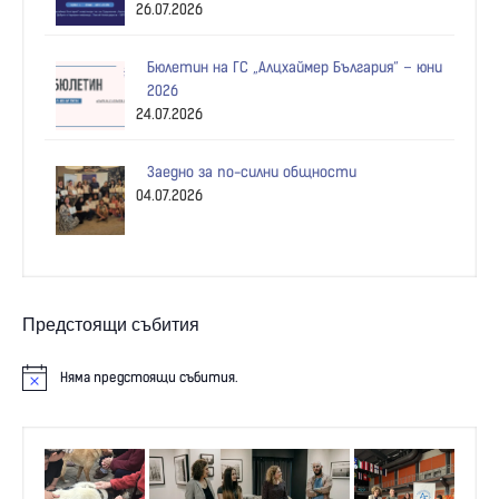
26.07.2026
Бюлетин на ГС „Алцхаймер България“ – юни
2026
24.07.2026
Заедно за по-силни общности
04.07.2026
Предстоящи събития
Няма предстоящи събития.
N
o
t
i
c
e