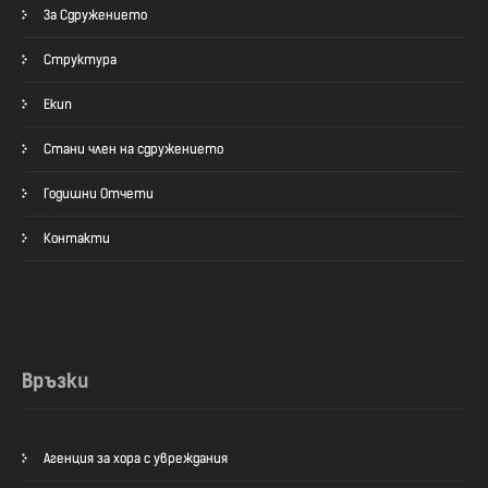
За Сдружението
Структура
Екип
Стани член на сдружението
Годишни Отчети
Контакти
Връзки
Агенция за хора с увреждания