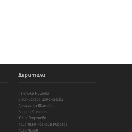
Дарители
Наталия Мишева

Станислава Цоцоманска

Денислава Иванова

Йордан Кюланов

Юлия Георгиева

Кристина Иванова Кьосева

Иван Милев
