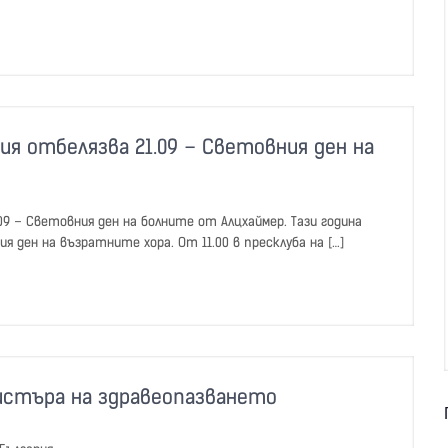
ия отбелязва 21.09 – Световния ден на
.09 – Световния ден на болните от Алцхаймер. Тази година
я ден на възратните хора. От 11.00 в пресклуба на […]
истъра на здравеопазването