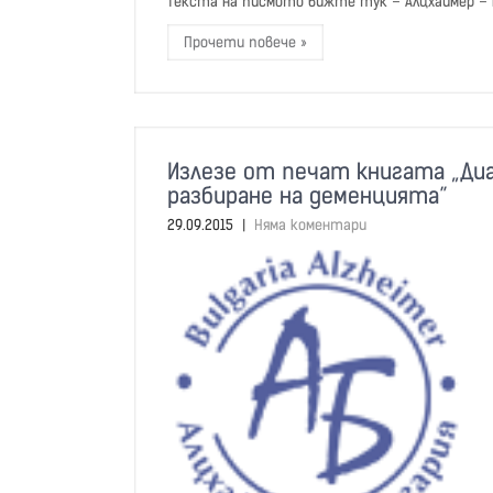
Текста на писмото вижте тук – Алцхаймер – 
Прочети повече »
Излезе от печат книгата „Диа
разбиране на деменцията”
29.09.2015
|
Няма коментари