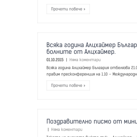
Прочети повече »
Всяка година Алцхаймер Българ
болните от Алцхаймер.
01.10.2015
|
Няма коментари
Всяка година Алцхаймер България отбелязва 21
правим пресконференция на 1.10 – Международни
Прочети повече »
Поздравително писмо от мин
|
Няма коментари