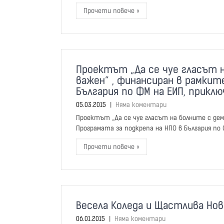
Прочети повече »
Проектът „Да се чуе гласът н
важен“ , финансиран в рамкит
България по ФМ на ЕИП, приклю
05.03.2015
|
Няма коментари
Проектът „Да се чуе гласът на болните с деме
Програмата за подкрепа на НПО в България по Ф
Прочети повече »
Весела Коледа и Щастлива Нов
06.01.2015
|
Няма коментари