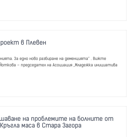
проект в Плевен
нията. За едно ново разбиране на деменцията“ . Вижте
 Йоткова – председател на Асоциация „Младежка инициатива
решаване на проблемите на болните от
Кръгла маса в Стара Загора