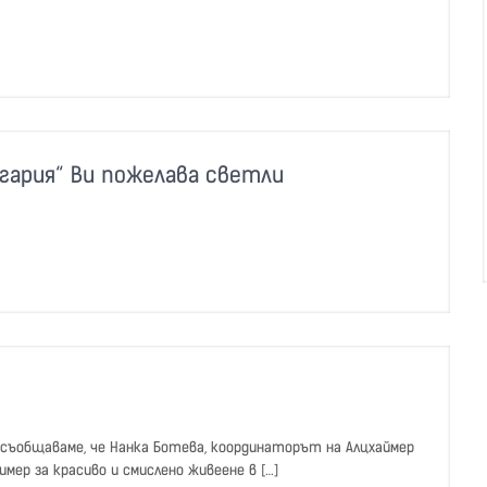
лгария“ Ви пожелава светли
б съобщаваме, че Нанка Ботева, координаторът на Алцхаймер
ример за красиво и смислено живеене в […]