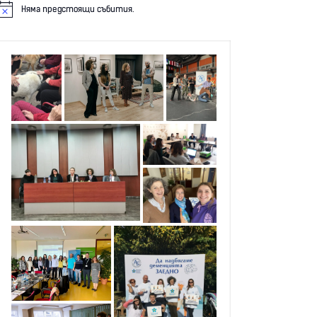
Няма предстоящи събития.
N
o
c
e