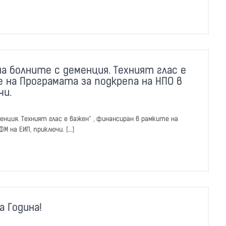
а болните с деменция. Техният глас е
е на Програмата за подкрепа на НПО в
чи.
нция. Техният глас е важен“ , финансиран в рамките на
М на ЕИП, приключи. […]
а Година!