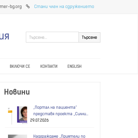
imer-bg.org
Стани член на сдружението
ия
ВКЛЮЧИ СЕ
КОНТАКТИ
ENGLISH
Новини
„Портал на пациента“
представя проекта „Силни
29.07.2026
общности без възрастови
бариери“
Надграждаме „Приятели по