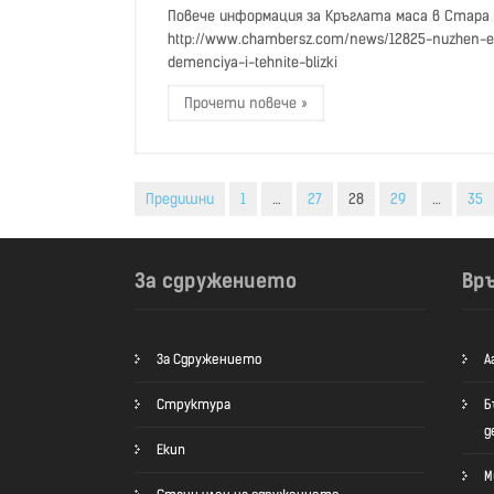
Повече информация за Кръглата маса в Стара
http://www.chambersz.com/news/12825-nuzhen-e-
demenciya-i-tehnite-blizki
Прочети повече »
Разделяне
Предишни
1
…
27
28
29
…
35
на
публикациите
За сдружението
Вр
на
страници
За Сдружението
А
Структура
Б
д
Екип
М