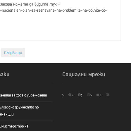
 Загора можете да видите тук –
nacionalen-plan-za-reshavane-na-problemite-na-bolnite-ot-
Следващи
ъзки
Социални мрежи
Facebook
Facebook
Instagram
YouTube
LinkedIn
генция за хора с увреждания
ългарско дружество по
еменции
инистерство на