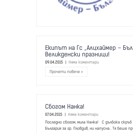
Екипът на Гс „Алцхаймер – Бъ
Великденски празници!
09.04.2015
|
Няма коментари
Прочети повече »
Сбогом Нанка!
07.04.2015
|
Няма коментари
Последно сбогом, мила Нанка! С дълбока скръ
България за гр. Пловдив, ни напусна.. Тя беше п