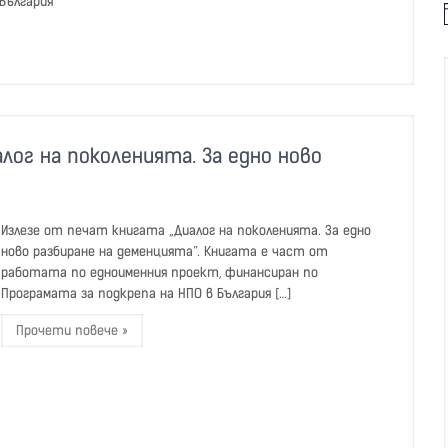
България
t
i
лог на поколенията. За едно ново
Излезе от печат книгата „Диалог на поколенията. За едно
ново разбиране на деменцията”. Книгата е част от
работата по едноименния проект, финансиран по
Програмата за подкрепа на НПО в България […]
Прочети повече »