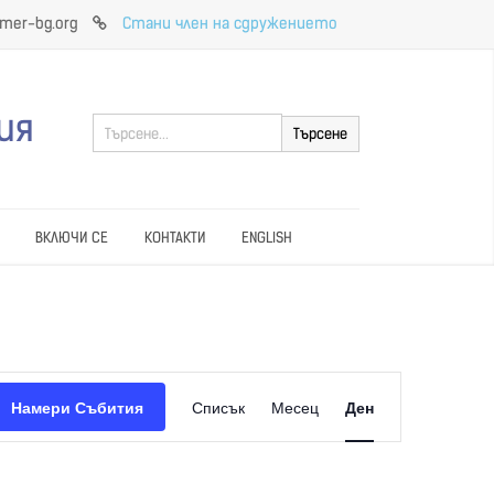
imer-bg.org
Стани член на сдружението
ия
ВКЛЮЧИ СЕ
КОНТАКТИ
ENGLISH
С
Намери Събития
Списък
Месец
Ден
ъ
б
и