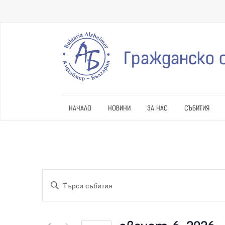
Гражданско 
НАЧАЛО
НОВИНИ
ЗА НАС
СЪБИТИЯ
С
E
ъ
n
t
б
e
r