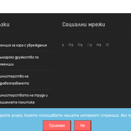
ъзки
Социални мрежи
Facebook
Facebook
Instagram
YouTube
LinkedIn
генция за хора с увреждания
ългарско дружество по
еменции
инистерство на
дравеопазването
инистерството на труда и
оциалната политика
-добрите услуги, когато посещавате нашата интернет страница. Ако п
Приемам
Не
я. All Rights Reserved