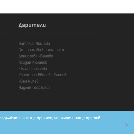
Дарители
Наталия Мишева

Станислава Цоцоманска

Денислава Иванова

Йордан Кюланов

Юлия Георгиева

Кристина Иванова Кьосева

Иван Милев

Мадлен Георгиева
родължите, ние ще приемем, че нямате нищо против.
Developed by
Shtrak!