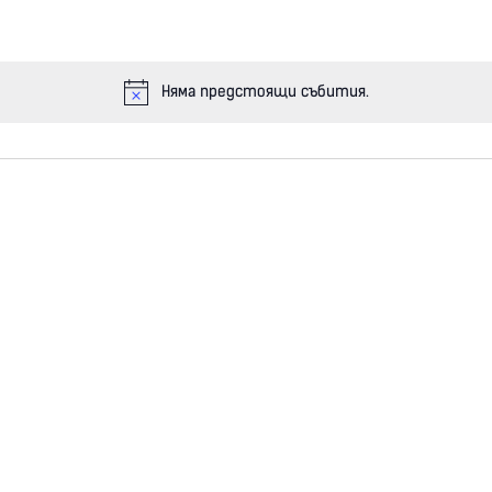
Няма предстоящи събития.
N
o
t
i
c
e