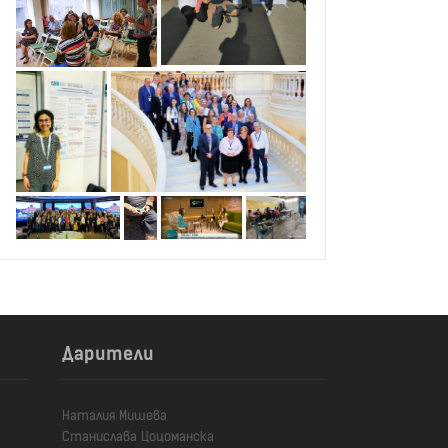
Дарители
Наталия Мишева

Станислава Цоцоманска
