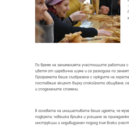
По време на заниманията участниците работиха с 
цветя от царевична шума и се разходиха по заная
Програмата беше съобразена с нуждите на хората 
поставяше акцент върху спокойното общуване, с
и споделените спомени.
В основата на инициативата беше идеята, че музе
подкрепа, човешка връзка и усещане за принадлежн
инструкции и индивидуален подход към всеки участ