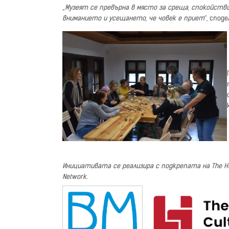
„
Музеят се превърна в място за среща, спокойстви
вниманието и усещането, че човек е приет
“, спод
Инициативата се реализира с подкрепата на The Head
Network.