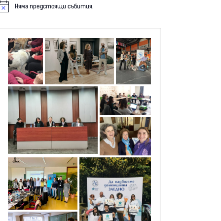
Няма предстоящи събития.
N
o
c
e