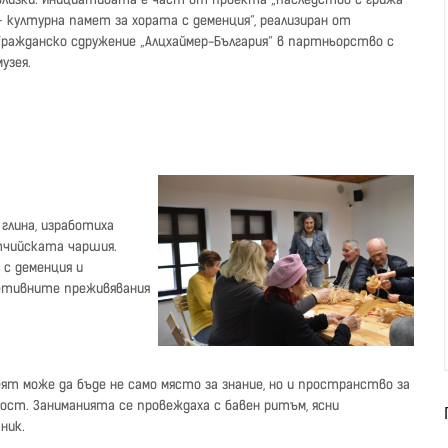
– културна памет за хората с деменция“, реализиран от
Гражданско сдружение „Алцхаймер-България“ в партньорство с
музея.
глина, изработиха
тчийската чаршия.
с деменция и
етивните преживявания
ят може да бъде не само място за знание, но и пространство за
ост. Заниманията се провеждаха с бавен ритъм, ясни
ник.