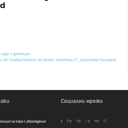
 хора с деменция
 от Университета на Канзас посетиха ГС „Алцхаймер-България“
ъзки
Социални мрежи
Facebook
Facebook
Instagram
YouTube
LinkedIn
генция за хора с увреждания