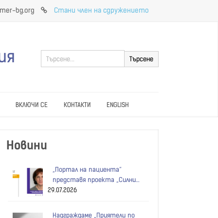
imer-bg.org
Стани член на сдружението
ия
ВКЛЮЧИ СЕ
КОНТАКТИ
ENGLISH
Новини
„Портал на пациента“
представя проекта „Силни
29.07.2026
общности без възрастови
бариери“
Надграждаме „Приятели по