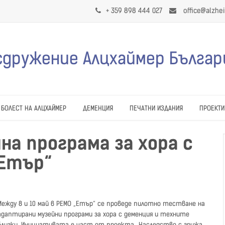
+ 359 898 444 027
office@alzhe
сдружение Алцхаймер Българ
БОЛЕСТ НА АЛЦХАЙМЕР
ДЕМЕНЦИЯ
ПЕЧАТНИ ИЗДАНИЯ
ПРОЕКТИ
на програма за хора с
„Етър“
Между 8 и 10 май в РЕМО „Етър“ се проведе пилотно тестване на
адаптирани музейни програми за хора с деменция и техните
близки. Инициативата е част от проекта „Наследство с грижа