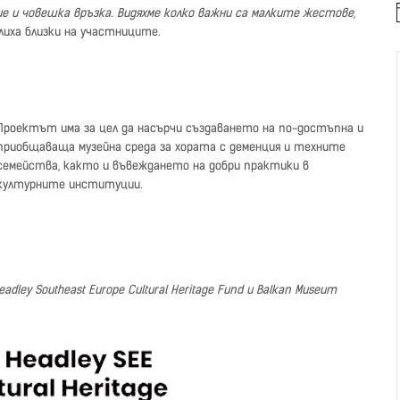
е и човешка връзка. Видяхме колко важни са малките жестове,
елиха близки на участниците.
t
i
Проектът има за цел да насърчи създаването на по-достъпна и
приобщаваща музейна среда за хората с деменция и техните
семейства, както и въвеждането на добри практики в
културните институции.
ley Southeast Europe Cultural Heritage Fund и Balkan Museum