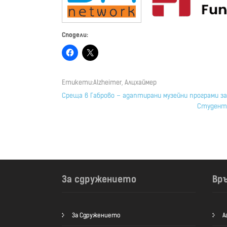
Сподели:
Етикети:
Alzheimer
,
Алцхаймер
Навигация
Среща в Габрово – адаптирани музейни програми за
Студенти
За сдружението
Вр
За Сдружението
А